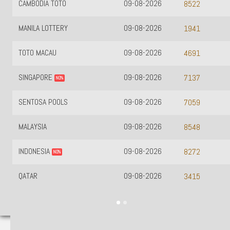
CAMBODIA TOTO
09-08-2026
8522
MANILA LOTTERY
09-08-2026
1941
TOTO MACAU
09-08-2026
4691
SINGAPORE
09-08-2026
7137
NO%
SENTOSA POOLS
09-08-2026
7059
MALAYSIA
09-08-2026
8548
INDONESIA
09-08-2026
8272
NO%
QATAR
09-08-2026
3415