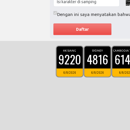
Dengan ini saya menyatakan bahw
HK SIANG
SYDNEY
CAMBODIA
9220
4816
61
6/8/2026
6/8/2026
6/8/20