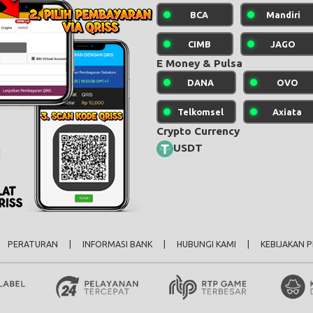
BCA
Mandiri
CIMB
JAGO
E Money & Pulsa
DANA
OVO
Telkomsel
Axiata
Crypto Currency
USDT
PERATURAN
|
INFORMASI BANK
|
HUBUNGI KAMI
|
KEBIJAKAN P