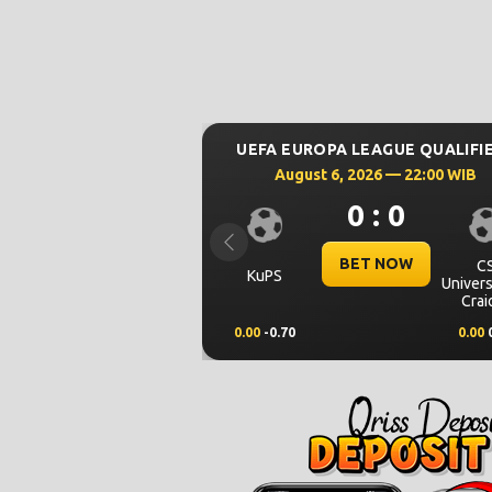
EFA EUROPA LEAGUE QUALIFIERS
UEFA EUROPA LE
August 6, 2026 — 22:00 WIB
August 7, 202
0 : 0
0 
Previous
BET NOW
BET
CS
Red Bull
KuPS
Universitatea
Salzburg
Craiova
0.75
0.57
.00
-0.70
0.00
0.54