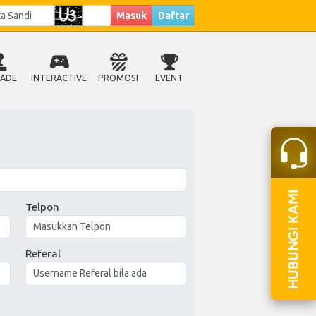
rnatif : https://lim4dvip.me
Masuk
Daftar
ADE
INTERACTIVE
PROMOSI
EVENT
Telpon
Referal