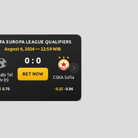
S
UEFA EUROPA LEAGUE QUALIFIERS
UEFA 
August 7, 2026 — 00:00 WIB
Au
0 : 0
Next
BET NOW
FC Hradec
fia
Besiktas
PAOK
Kralove
86
-0.25
-0.80
0.25
0.64
0.5
0.66