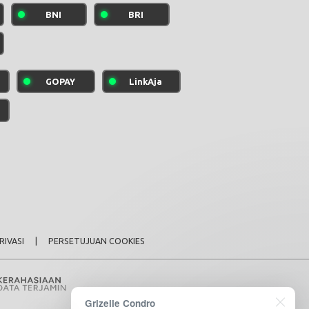
BNI
BRI
GOPAY
LinkAja
RIVASI
|
PERSETUJUAN COOKIES
Grizelle Condro